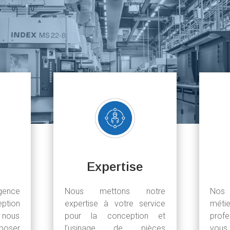
Expertise
ence
Nous mettons notre
Nos 
eption
expertise à votre service
méti
 nous
pour la conception et
prof
poser
l’usinage de pièces
vous 