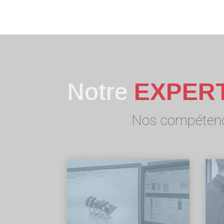
Notre
EXPER
Nos compéten