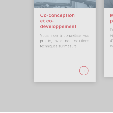
Co-conception
M
et co-
p
développement
P
r
Vous aider à concrétiser vos
d
projets, avec nos solutions
o
techniques sur mesure.
+