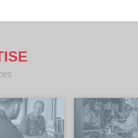
TISE
ces