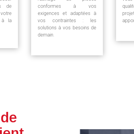
es de
conformes à vos
quali
 votre
exigences et adaptées à
proj
 à la
vos contraintes : les
appor
solutions à vos besoins de
demain.
 de
ient