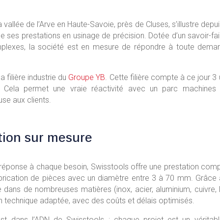
a vallée de l’Arve en Haute-Savoie, près de Cluses, s’illustre dep
de ses prestations en usinage de précision. Dotée d’un savoir-fa
plexes, la société est en mesure de répondre à toute deman
a filière industrie du
Groupe YB
. Cette filière compte à ce jour 3
. Cela permet une vraie réactivité avec un parc machines
use aux clients.
ion sur mesure
 réponse à chaque besoin, Swisstools offre une prestation complè
abrication de pièces avec un diamètre entre 3 à 70 mm. Grâce 
dans de nombreuses matières (inox, acier, aluminium, cuivre, la
on technique adaptée, avec des coûts et délais optimisés.
t dans l’ADN de Swisstools : chaque projet est un vérita