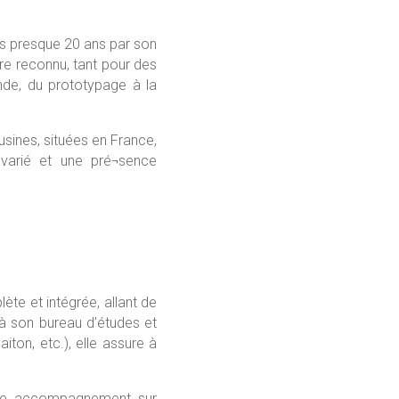
uis presque 20 ans par son
ire reconnu, tant pour des
de, du prototypage à la
 usines, situées en France,
 varié et une pré¬sence
te et intégrée, allant de
à son bureau d’études et
iton, etc.), elle assure à
ble accompagnement sur