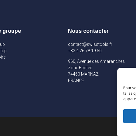
e groupe
Nous contacter
oup
contact@swisstools.fr
rtup
+33 4 26 78 19 50
ire
960, Avenue des Amaranches
Zone Ecotec
74460 MARNAZ
FRANCE
Pour vo
telles 
apparei