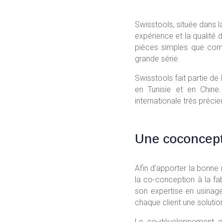
Swisstools, située dans l
expérience et la qualité 
pièces simples que com
grande série.
Swisstools fait partie de l
en Tunisie et en Chine
internationale très précie
Une coconcept
Afin d’apporter la bonne
la co-conception à la f
son expertise en usinage 
chaque client une soluti
Le co-développement es